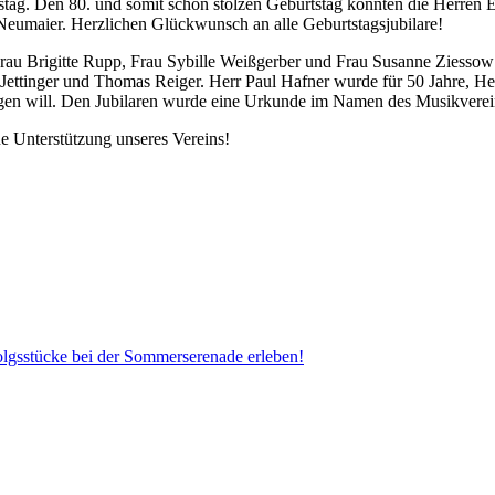
tstag. Den 80. und somit schon stolzen Geburtstag konnten die Herren
 Neumaier. Herzlichen Glückwunsch an alle Geburtstagsjubilare!
u Brigitte Rupp, Frau Sybille Weißgerber und Frau Susanne Ziessow ge
tinger und Thomas Reiger. Herr Paul Hafner wurde für 50 Jahre, Herr 
ngen will. Den Jubilaren wurde eine Urkunde im Namen des Musikverei
ue Unterstützung unseres Vereins!
folgsstücke bei der Sommerserenade erleben!