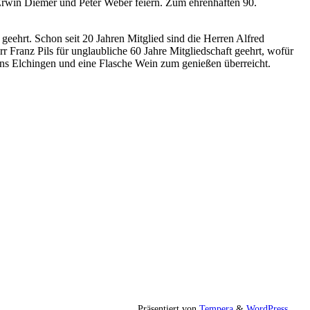
 Erwin Diemer und Peter Weber feiern. Zum ehrenhaften 90.
ehrt. Schon seit 20 Jahren Mitglied sind die Herren Alfred
Franz Pils für unglaubliche 60 Jahre Mitgliedschaft geehrt, wofür
ns Elchingen und eine Flasche Wein zum genießen überreicht.
Präsentiert von
Tempera
&
WordPress.