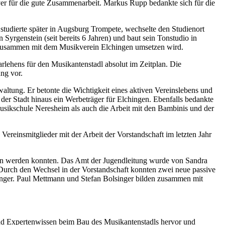
yer für die gute Zusammenarbeit. Markus Rupp bedankte sich für die
studierte später in Augsburg Trompete, wechselte den Studienort
Syrgenstein (seit bereits 6 Jahren) und baut sein Tonstudio in
r zusammen mit dem Musikverein Elchingen umsetzen wird.
Darlehens für den Musikantenstadl absolut im Zeitplan. Die
ng vor.
ltung. Er betonte die Wichtigkeit eines aktiven Vereinslebens und
der Stadt hinaus ein Werbeträger für Elchingen. Ebenfalls bedankte
 Musikschule Neresheim als auch die Arbeit mit den Bambinis und der
ereinsmitglieder mit der Arbeit der Vorstandschaft im letzten Jahr
hen werden konnten. Das Amt der Jugendleitung wurde von Sandra
Durch den Wechsel in der Vorstandschaft konnten zwei neue passive
inger. Paul Mettmann und Stefan Bolsinger bilden zusammen mit
 und Expertenwissen beim Bau des Musikantenstadls hervor und