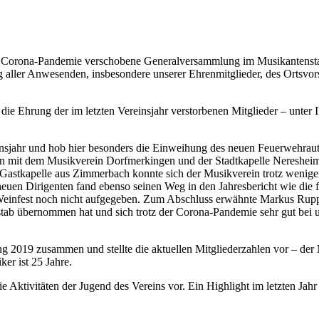
er Corona-Pandemie verschobene Generalversammlung im Musikantensta
ller Anwesenden, insbesondere unserer Ehrenmitglieder, des Ortsvors
die Ehrung der im letzten Vereinsjahr verstorbenen Mitglieder – unter
jahr und hob hier besonders die Einweihung des neuen Feuerwehrautos
 mit dem Musikverein Dorfmerkingen und der Stadtkapelle Neresheim, 
Gastkapelle aus Zimmerbach konnte sich der Musikverein trotz wenige
euen Dirigenten fand ebenso seinen Weg in den Jahresbericht wie die
 Weinfest noch nicht aufgegeben. Zum Abschluss erwähnte Markus Rup
b übernommen hat und sich trotz der Corona-Pandemie sehr gut bei uns
ng 2019 zusammen und stellte die aktuellen Mitgliederzahlen vor – der
er ist 25 Jahre.
ie Aktivitäten der Jugend des Vereins vor. Ein Highlight im letzten Jahr