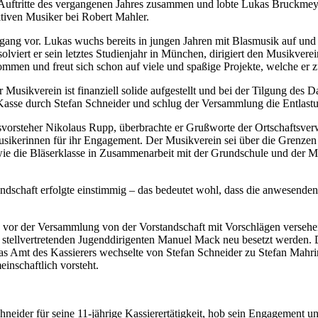
en Auftritte des vergangenen Jahres zusammen und lobte Lukas Bruckme
aktiven Musiker bei Robert Mahler.
gang vor. Lukas wuchs bereits in jungen Jahren mit Blasmusik auf und 
ert er sein letztes Studienjahr in München, dirigiert den Musikverein 
ommen und freut sich schon auf viele und spaßige Projekte, welche e
 Musikverein ist finanziell solide aufgestellt und bei der Tilgung des 
 Kasse durch Stefan Schneider und schlug der Versammlung die Entlastu
orsteher Nikolaus Rupp, überbrachte er Grußworte der Ortschaftsverwa
usikerinnen für ihr Engagement. Der Musikverein sei über die Grenzen 
et, wie die Bläserklasse in Zusammenarbeit mit der Grundschule und der
dschaft erfolgte einstimmig – das bedeutet wohl, dass die anwesenden V
its vor der Versammlung von der Vorstandschaft mit Vorschlägen verse
 stellvertretenden Jugenddirigenten Manuel Mack neu besetzt werden. 
as Amt des Kassierers wechselte von Stefan Schneider zu Stefan Mahr
inschaftlich vorsteht.
hneider für seine 11-jährige Kassierertätigkeit, hob sein Engagement