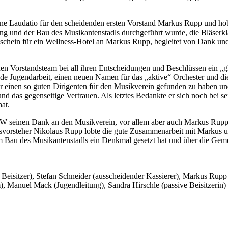
 eine Laudatio für den scheidenden ersten Vorstand Markus Rupp und hob
nung und der Bau des Musikantenstadls durchgeführt wurde, die Bläserk
chein für ein Wellness-Hotel an Markus Rupp, begleitet von Dank und 
 Vorstandsteam bei all ihren Entscheidungen und Beschlüssen ein „gl
nde Jugendarbeit, einen neuen Namen für das „aktive“ Orchester und d
yer einen so guten Dirigenten für den Musikverein gefunden zu habe
 das gegenseitige Vertrauen. Als letztes Bedankte er sich noch bei se
at.
FW seinen Dank an den Musikverein, vor allem aber auch Markus Rupp fü
rsteher Nikolaus Rupp lobte die gute Zusammenarbeit mit Markus und 
em Bau des Musikantenstadls ein Denkmal gesetzt hat und über die Gemei
er Beisitzer), Stefan Schneider (ausscheidender Kassierer), Markus Ru
, Manuel Mack (Jugendleitung), Sandra Hirschle (passive Beisitzerin)