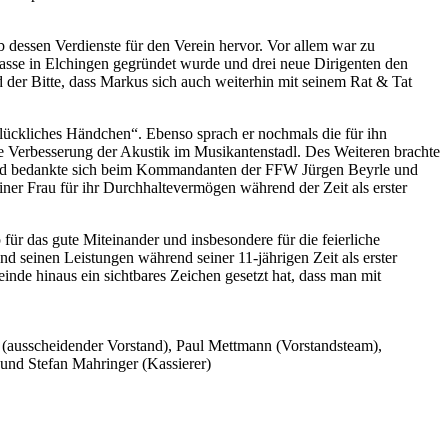
 dessen Verdienste für den Verein hervor. Vor allem war zu
lasse in Elchingen gegründet wurde und drei neue Dirigenten den
der Bitte, dass Markus sich auch weiterhin mit seinem Rat & Tat
ückliches Händchen“. Ebenso sprach er nochmals die für ihn
ie Verbesserung der Akustik im Musikantenstadl. Des Weiteren brachte
n und bedankte sich beim Kommandanten der FFW Jürgen Beyrle und
iner Frau für ihr Durchhaltevermögen während der Zeit als erster
r das gute Miteinander und insbesondere für die feierliche
seinen Leistungen während seiner 11-jährigen Zeit als erster
nde hinaus ein sichtbares Zeichen gesetzt hat, dass man mit
pp (ausscheidender Vorstand), Paul Mettmann (Vorstandsteam),
 und Stefan Mahringer (Kassierer)