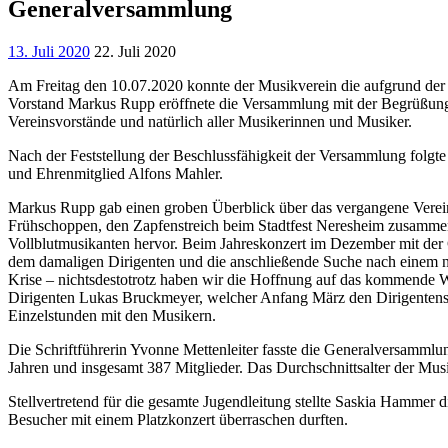
Generalversammlung
13. Juli 2020
22. Juli 2020
Am Freitag den 10.07.2020 konnte der Musikverein die aufgrund d
Vorstand Markus Rupp eröffnete die Versammlung mit der Begrüßung a
Vereinsvorstände und natürlich aller Musikerinnen und Musiker.
Nach der Feststellung der Beschlussfähigkeit der Versammlung folgte 
und Ehrenmitglied Alfons Mahler.
Markus Rupp gab einen groben Überblick über das vergangene Vereins
Frühschoppen, den Zapfenstreich beim Stadtfest Neresheim zusammen
Vollblutmusikanten hervor. Beim Jahreskonzert im Dezember mit der 
dem damaligen Dirigenten und die anschließende Suche nach einem n
Krise – nichtsdestotrotz haben wir die Hoffnung auf das kommende
Dirigenten Lukas Bruckmeyer, welcher Anfang März den Dirigentensta
Einzelstunden mit den Musikern.
Die Schriftführerin Yvonne Mettenleiter fasste die Generalversammlu
Jahren und insgesamt 387 Mitglieder. Das Durchschnittsalter der Musik
Stellvertretend für die gesamte Jugendleitung stellte Saskia Hammer d
Besucher mit einem Platzkonzert überraschen durften.